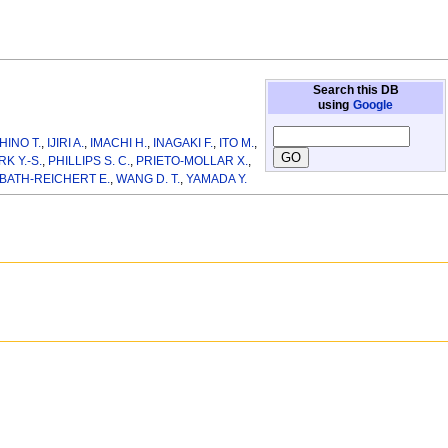
Search this DB
using
Google
HINO T.
,
IJIRI A.
,
IMACHI H.
,
INAGAKI F.
,
ITO M.
,
RK Y.-S.
,
PHILLIPS S. C.
,
PRIETO-MOLLAR X.
,
BATH-REICHERT E.
,
WANG D. T.
,
YAMADA Y.