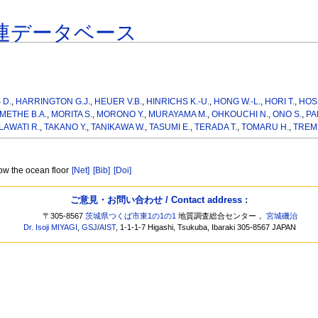
連データベース
 D.
,
HARRINGTON G.J.
,
HEUER V.B.
,
HINRICHS K.-U.
,
HONG W.-L.
,
HORI T.
,
HOS
METHE B.A.
,
MORITA S.
,
MORONO Y.
,
MURAYAMA M.
,
OHKOUCHI N.
,
ONO S.
,
PA
LAWATI R.
,
TAKANO Y.
,
TANIKAWA W.
,
TASUMI E.
,
TERADA T.
,
TOMARU H.
,
TREM
low the ocean floor
[Net]
[Bib]
[Doi]
ご意見・お問い合わせ / Contact address :
〒305-8567
茨城県つくば市東1の1の1
地質調査総合センター，
宮城磯治
Dr. Isoji MIYAGI
,
GSJ
/
AIST
, 1-1-1-7 Higashi, Tsukuba, Ibaraki 305-8567 JAPAN