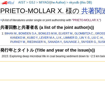
AIST
>
GSJ
>
MIYAGI(the Author)
>
nkysdb (this DB)
PRIETO-MOLLAR X. 様の
共著関
+
(A list of literatures under single or joint authorship with
"PRIETO-MOLLAR X."
)
共著回数と共著者名 (a list of the joint author(s))
1:
BIHAN M.
,
BOWDEN S.A.
,
BOWLES M.W.
,
ELVERT M.
,
GLOMBITZA C.
,
GROSS
KANEKO M.
,
KUBO Y.
,
LEVER M.A.
,
LI K.
,
LIMMER D.
,
LIN Y.-S.
,
LIU C.-H.
,
PURKEY M.
,
RIEDINGER N.
,
SANADA Y.
,
SAUVAGE J.
,
SNYDER G.
,
SUSI
発行年とタイトル (Title and year of the issue(s))
2015: Exploring deep microbial life in coal bearing sediment down to ~2.5 km be