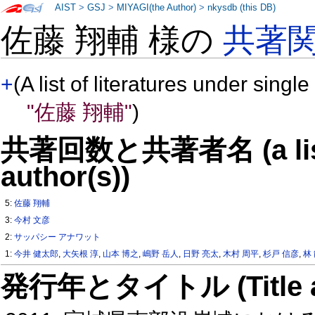
AIST
>
GSJ
>
MIYAGI(the Author)
>
nkysdb (this DB)
佐藤 翔輔 様の
共著
+
(A list of literatures under single
"佐藤 翔輔"
)
共著回数と共著者名 (a list o
author(s))
5:
佐藤 翔輔
3:
今村 文彦
2:
サッパシー アナワット
1:
今井 健太郎
,
大矢根 淳
,
山本 博之
,
嶋野 岳人
,
日野 亮太
,
木村 周平
,
杉戸 信彦
,
林
発行年とタイトル (Title and 