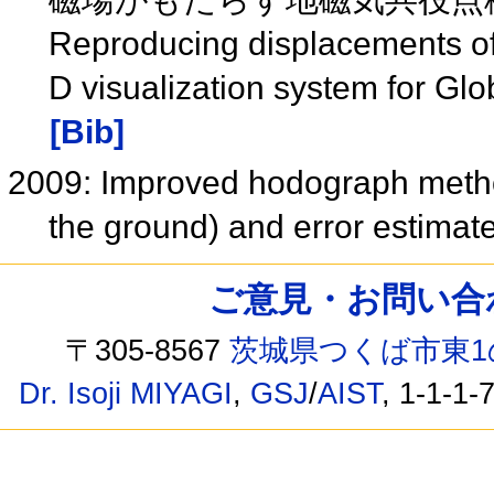
Reproducing displacements of
D visualization system for G
[Bib]
2009: Improved hodograph method 
the ground) and error estima
ご意見・お問い合わせ /
〒305-8567
茨城県つくば市東1
Dr. Isoji MIYAGI
,
GSJ
/
AIST
, 1-1-1-