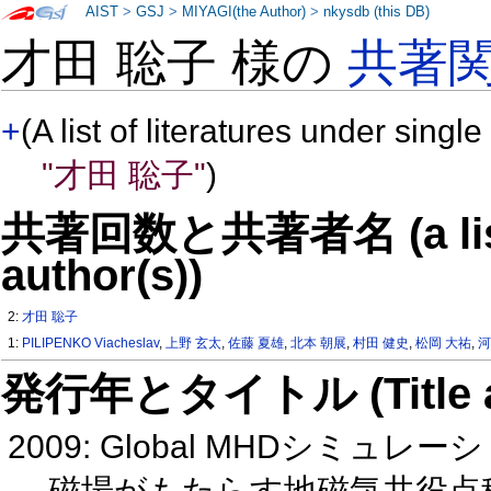
AIST
>
GSJ
>
MIYAGI(the Author)
>
nkysdb (this DB)
才田 聡子 様の
共著
+
(A list of literatures under single
"才田 聡子"
)
共著回数と共著者名 (a list o
author(s))
2:
才田 聡子
1:
PILIPENKO Viacheslav
,
上野 玄太
,
佐藤 夏雄
,
北本 朝展
,
村田 健史
,
松岡 大祐
,
河
発行年とタイトル (Title and 
2009: Global MHDシミ
磁場がもたらす地磁気共役点移動の