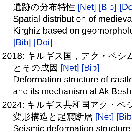
遺跡の分布特性
[Net]
[Bib]
[Do
Spatial distribution of medieva
Kirghiz based on geomorpholo
[Bib]
[Doi]
2018: キルギス国，アク・
とその成因
[Net]
[Bib]
Deformation structure of cast
and its mechanism at Ak Besh
2024: キルギス共和国アク
変形構造と起震断層
[Net]
[Bib
Seismic deformation structure