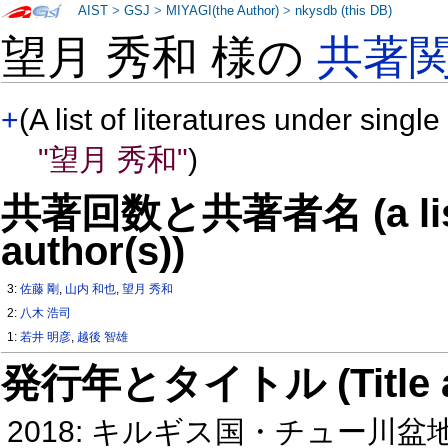
AIST
>
GSJ
>
MIYAGI(the Author)
>
nkysdb (this DB)
望月 秀和 様の
共著
+
(A list of literatures under single
"望月 秀和"
)
共著回数と共著者名 (a list o
author(s))
3:
佐藤 剛
,
山内 和也
,
望月 秀和
2:
八木 浩司
1:
若井 明彦
,
越後 智雄
発行年とタイトル (Title and 
2018: キルギス国・チュー