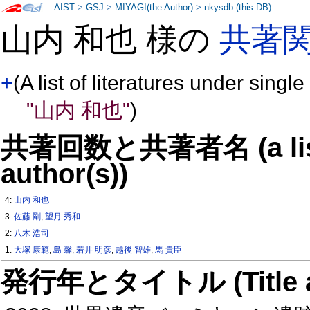
AIST
>
GSJ
>
MIYAGI(the Author)
>
nkysdb (this DB)
山内 和也 様の
共著
+
(A list of literatures under single
"山内 和也"
)
共著回数と共著者名 (a list o
author(s))
4:
山内 和也
3:
佐藤 剛
,
望月 秀和
2:
八木 浩司
1:
大塚 康範
,
島 馨
,
若井 明彦
,
越後 智雄
,
馬 貴臣
発行年とタイトル (Title and 