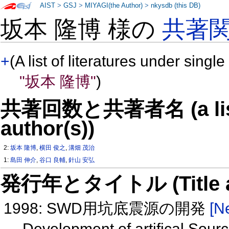
AIST
>
GSJ
>
MIYAGI(the Author)
>
nkysdb (this DB)
坂本 隆博 様の
共著
+
(A list of literatures under single
"坂本 隆博"
)
共著回数と共著者名 (a list o
author(s))
2:
坂本 隆博
,
横田 俊之
,
溝畑 茂治
1:
島田 伸介
,
谷口 良輔
,
針山 安弘
発行年とタイトル (Title and 
1998: SWD用坑底震源の開発
[N
Development of artifical Sou