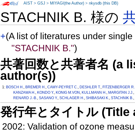
AIST
>
GSJ
>
MIYAGI(the Author)
>
nkysdb (this DB)
STACHNIK B. 様の
+
(A list of literatures under single
"STACHNIK B."
)
共著回数と共著者名 (a list o
author(s))
1:
BOSCH H.
,
BREMER H.
,
CAMY-PEYRET C.
,
DESHLER T.
,
FITZENBERGER R.
KANZAWA H.
,
KONDO Y.
,
KONIG M.VON
,
KULLMANN H.
,
MARGITAN J.J.
,
RENARD J.-B.
,
SASANO Y.
,
SCHLAGER H.
,
SHIBASAKI K.
,
STACHNIK B.
,
発行年とタイトル (Title and 
2002: Validation of ozone meas