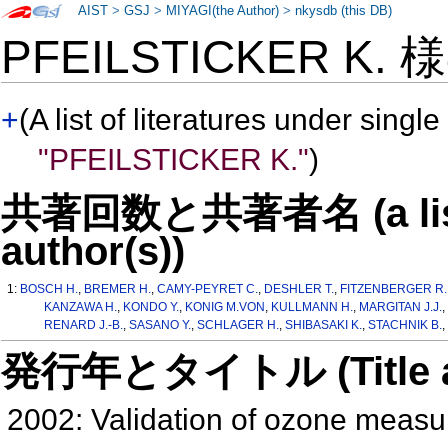
AIST
>
GSJ
>
MIYAGI(the Author)
>
nkysdb (this DB)
PFEILSTICKER K.
+
(A list of literatures under single
"PFEILSTICKER K."
)
共著回数と共著者名 (a list o
author(s))
1:
BOSCH H.
,
BREMER H.
,
CAMY-PEYRET C.
,
DESHLER T.
,
FITZENBERGER R.
KANZAWA H.
,
KONDO Y.
,
KONIG M.VON
,
KULLMANN H.
,
MARGITAN J.J.
,
RENARD J.-B.
,
SASANO Y.
,
SCHLAGER H.
,
SHIBASAKI K.
,
STACHNIK B.
,
発行年とタイトル (Title and 
2002: Validation of ozone meas