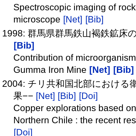
Spectroscopic imaging of rock
microscope
[Net]
[Bib]
1998: 群馬県群馬鉄山褐鉄鉱
[Bib]
Contribution of microorganisms
Gumma Iron Mine
[Net]
[Bib]
2004: チリ共和国北部におけ
果−−
[Net]
[Bib]
[Doi]
Copper explorations based on 
Northern Chile : the recent res
[Doi]