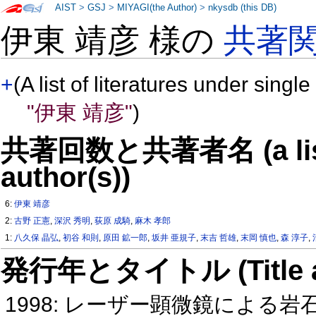
AIST
>
GSJ
>
MIYAGI(the Author)
>
nkysdb (this DB)
伊東 靖彦 様の
共著
+
(A list of literatures under single
"伊東 靖彦"
)
共著回数と共著者名 (a list o
author(s))
6:
伊東 靖彦
2:
古野 正憲
,
深沢 秀明
,
荻原 成騎
,
麻木 孝郎
1:
八久保 晶弘
,
初谷 和則
,
原田 鉱一郎
,
坂井 亜規子
,
末吉 哲雄
,
末岡 慎也
,
森 淳子
,
発行年とタイトル (Title and 
1998: レーザー顕微鏡による