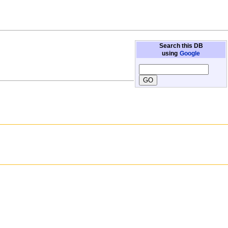
Search this DB
using
Google