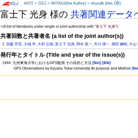
AIST
>
GSJ
>
MIYAGI(the Author)
>
nkysdb (this DB)
富士下 光身 様の
共著関連データ
+
(A list of literatures under single or joint authorship with
"富士下 光身"
)
共著回数と共著者名 (a list of the joint author(s))
1:
加藤 芳宣
,
大城 学
,
大村 弘樹
,
富士下 光身
,
岡本 真一
,
市川 雄一
,
満田 鋼樹
,
片山
発行年とタイトル (Title and year of the issue(s))
1994: 九州東海大学におけるGPS観測 その目的と方法
[Net]
[Bib]
GPS Observations by Kyushu Tokai University Its purpose and Method
[Ne