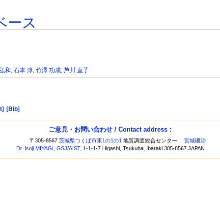
ベース
 弘和
,
石本 淳
,
竹澤 功成
,
芦川 直子
t]
[Bib]
ご意見・お問い合わせ / Contact address :
〒305-8567
茨城県つくば市東1の1の1
地質調査総合センター，
宮城磯治
Dr. Isoji MIYAGI
,
GSJ
/
AIST
, 1-1-1-7 Higashi, Tsukuba, Ibaraki 305-8567 JAPAN