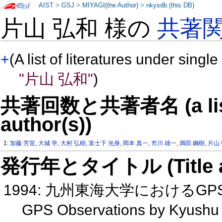
AIST
>
GSJ
>
MIYAGI(the Author)
>
nkysdb (this DB)
片山 弘和 様の
共著
+
(A list of literatures under single
"片山 弘和"
)
共著回数と共著者名 (a list o
author(s))
1:
加藤 芳宣
,
大城 学
,
大村 弘樹
,
富士下 光身
,
岡本 真一
,
市川 雄一
,
満田 鋼樹
,
片山
発行年とタイトル (Title and 
1994: 九州東海大学におけるG
GPS Observations by Kyushu T