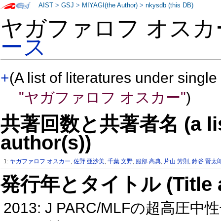
AIST
>
GSJ
>
MIYAGI(the Author)
>
nkysdb (this DB)
ヤガファロフ オスカ
ース
+
(A list of literatures under single
"ヤガファロフ オスカー"
)
共著回数と共著者名 (a list o
author(s))
1:
ヤガファロフ オスカー
,
佐野 亜沙美
,
千葉 文野
,
服部 高典
,
片山 芳則
,
鈴谷 賢太
発行年とタイトル (Title and 
2013: J PARC/MLFの