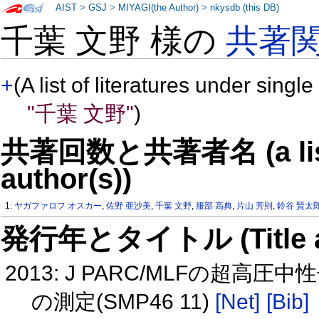
AIST
>
GSJ
>
MIYAGI(the Author)
>
nkysdb (this DB)
千葉 文野 様の
共著
+
(A list of literatures under single
"千葉 文野"
)
共著回数と共著者名 (a list o
author(s))
1:
ヤガファロフ オスカー
,
佐野 亜沙美
,
千葉 文野
,
服部 高典
,
片山 芳則
,
鈴谷 賢太
発行年とタイトル (Title and 
2013: J PARC/MLFの
の測定(SMP46 11)
[Net]
[Bib]