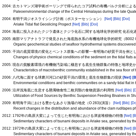
2004: 古カトマンズ湖学術ボーリングで得られたコア試料の有機バルク分析に
Paleoenvironmental change of the Central Himalayas during the late Quat
2004: 有明干潟ジオスライシング計画（ポスターセッション）
[Net]
[Bib]
[Doi]
Ariake Tidal flat Geoslicing Progect
[Net]
[Bib]
[Doi]
2004: 海底に投入されたクジラ遺体とクジラ化石に関する地球化学的研究 化
2005: 南部マリアナトラフで発見された海底熱水系の有機地球化学的研究（B002 
Organic geochemical studies of seafloor hydrothermal systems discovere
2005: 干潟の底質環境の変化とベントス群集への影響−−有明海の砂質干潟を例とし
Changes of physico chemical conditions of the sediment on the tidal flats a
2005: 現在の貧酸素環境の有機物汚染域に棲息する底生生物群集の特徴と地球史
Characteristics of macrobenthic communitiy established in the sea floor of
2006: 八代海に面する球磨川河口の砂質干潟の環境と底生生物群集の現状
[Net]
[B
Environmental conditions and benthic communities on a sandy tidal flat in
2006: 沿岸浅海底に生息する懸濁物食性二枚貝類の食物資源の利用性
[Net]
[Bib]
[
Utilization of Food Sources by Benthic Suspension Feeding Bivalves in S
2009: 有明海干潟における豊かなあさり漁場の地史（O 283)(演旨）
[Net]
[Bib]
[Do
Recent changes in the distribution and abundance of the clam ruditapes phi
2012: 1792年の島原大変によって生じた有明海における津波堆積物の特徴
[Net]
[B
Sedimentary characters of tsunami deposits in Ariake sea, generated by 
2012: 1972年の島原大変によって生じた有明海における津波堆積物の特徴
[Net]
[B
Sedimentary characters of tsunami deposits in Ariake sea, generated by 