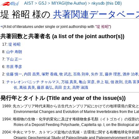
AIST
>
GSJ
>
MIYAGI(the Author)
>
nkysdb (this DB)
堤 裕昭 様の
共著関連データベー
+
(A list of literatures under single or joint authorship with
"堤 裕昭"
)
共著回数と共著者名 (a list of the joint author(s))
17:
堤 裕昭
8:
山中 寿朗
7:
下山 正一
6:
市原 季彦
2:
佐藤 慎一
,
内田 昌男
,
塚野 香織
,
牧 武志
,
百島 則幸
,
矢作 亘
,
藤井 理恵
,
酒井 治孝
1:
チャレオンパニッチ チャルマス
,
万福 真美
,
亀山 宋彦
,
井上 聡
,
佃 政則
,
北島 富
佐
,
萬福 真美
,
藤原 義弘
,
高田 圭太
,
高野 淑識
発行年とタイトル (Title and year of the issue(s))
1989: 先カンブリア時代末期から古生代カンブリア紀にかけての地球環境の変
Environmental Changes and Evolution of Marine Invertebrates from the L
1994: 堆積物の生物・化学的変化に及ぼす堆積物食多毛類（イトゴカイ）の役割
Roles of a Deposit Feeding Polychaete, Capitella sp. I, on the Biologic
2004: 中央ヒマラヤ、カトマンズ盆地の古気候・古環境に関する有機地球化学的研究(L
Organic Geochemical Study of Paleoclimate and Paleoenvironment in Kat