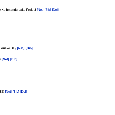
leo Kathmandu Lake Project
[Net]
[Bib]
[Doi]
in Ariake Bay
[Net]
[Bib]
ry
[Net]
[Bib]
283)
[Net]
[Bib]
[Doi]