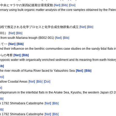
よる中央ヒマラヤの第四紀後期古環境変動
[Net]
[Bib]
[Doi]
ernary using bulk organic matter analysis of the core samples obtained by the Pa
石化過程で推定される化学プロセスと化学合成生物群集の成立
[Net]
[Bib]
001）
[Net]
[Bib]
d from south Mariana trough (B002 001)
[Net]
[Bib]
て−−
[Net]
[Bib]
nd their influence on the benthic communties case studies on the sandy tidal flats 
からの考察
[Net]
[Bib]
 hypoxic water with organically enriched sediment and its meaning from earth histo
ib]
 the river mouth of Kuma River faced to Yatsushiro Sea
[Net]
[Bib]
Doi]
hallow Coastal Areas
[Net]
[Bib]
[Doi]
i]
lippinarum in the intertidal flats in the Ariake Sea, Kyushu, the western Japan (O 
ib]
the 1792 Shimabara Catastrophe
[Net]
[Bib]
ib]
the 1792 Shimabara Catastrophe
[Net]
[Bib]