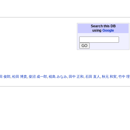
Search this DB
using
Google
田 俊郎
,
松田 博貴
,
柴沼 成一郎
,
椛島 みなみ
,
田中 正和
,
石田 直人
,
秋元 和実
,
竹中 理