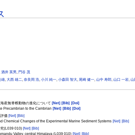
ス
,
酒井 英男
,
門谷 茂
美雄
,
大西 雄二
,
奈良岡 浩
,
小川 純一
,
小森田 智大
,
尾崎 健一
,
山中 寿郎
,
山口 一岩
,
山
化と海産無脊椎動物の進化について
[Net]
[Bib]
[Doi]
ate Precambrian to the Cambrian
[Net]
[Bib]
[Doi]
の評価
[Net]
[Bib]
al and Chemical Changes of the Experimental Marine Sediment Systems
[Net]
[Bib]
039 010)
[Net]
[Bib]
hmandu Valley, central Himalaya (L039 010)
[Net]
[Bib]