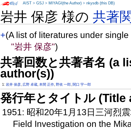
AIST
>
GSJ
>
MIYAGI(the Author)
>
nkysdb (this DB)
岩井 保彦 様の
共著
+
(A list of literatures under single
"岩井 保彦"
)
共著回数と共著者名 (a list o
author(s))
1:
岩井 保彦
,
広野 卓蔵
,
本間 正作
,
野依 一郎
,
関口 宇一郎
発行年とタイトル (Title and 
1951: 昭和20年1月13日三河
Field Investigation on the M