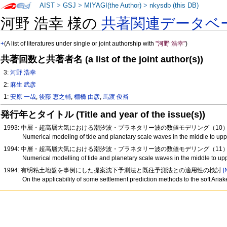
AIST
>
GSJ
>
MIYAGI(the Author)
>
nkysdb (this DB)
河野 浩幸 様の
共著関連データベ
+
(A list of literatures under single or joint authorship with
"河野 浩幸"
)
共著回数と共著者名 (a list of the joint author(s))
3:
河野 浩幸
2:
麻生 武彦
1:
安原 一哉
,
後藤 恵之輔
,
棚橋 由彦
,
馬渡 俊裕
発行年とタイトル (Title and year of the issue(s))
1993: 中層・超高層大気における潮汐波・プラネタリー波の数値モデリング（10
Numerical modeling of tide and planetary scale waves in the middle to up
1994: 中層・超高層大気における潮汐波・プラネタリー波の数値モデリング（11
Numerical modelling of tide and planetary scale waves in the middle to u
1994: 有明粘土地盤を事例にした提案沈下予測法と既往予測法との適用性の検討
[
On the applicability of some settlement prediction methods to the soft Aria