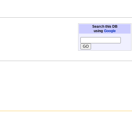
Search this DB
using
Google