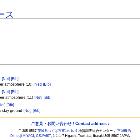
ース
）
[Net]
[Bib]
per atmosphere (10)
[Net]
[Bib]
）
[Net]
[Bib]
pper atmosphere (11)
[Net]
[Bib]
Net]
[Bib]
ke clay ground
[Net]
[Bib]
ご意見・お問い合わせ / Contact address :
〒305-8567
茨城県つくば市東1の1の1
地質調査総合センター，
宮城磯治
Dr. Isoji MIYAGI
,
GSJ
/
AIST
, 1-1-1-7 Higashi, Tsukuba, Ibaraki 305-8567 JAPAN