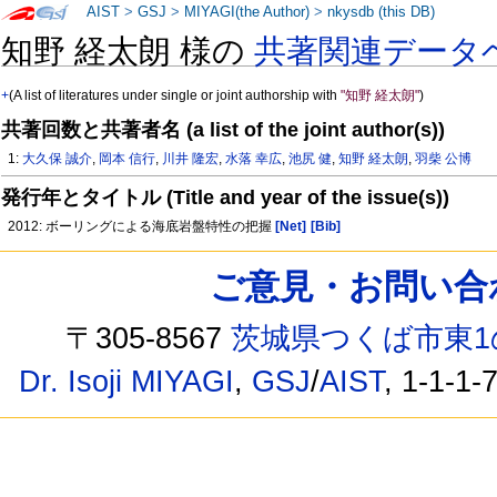
AIST
>
GSJ
>
MIYAGI(the Author)
>
nkysdb (this DB)
知野 経太朗 様の
共著関連データ
+
(A list of literatures under single or joint authorship with
"知野 経太朗"
)
共著回数と共著者名 (a list of the joint author(s))
1:
大久保 誠介
,
岡本 信行
,
川井 隆宏
,
水落 幸広
,
池尻 健
,
知野 経太朗
,
羽柴 公博
発行年とタイトル (Title and year of the issue(s))
2012: ボーリングによる海底岩盤特性の把握
[Net]
[Bib]
ご意見・お問い合わせ /
〒305-8567
茨城県つくば市東1
Dr. Isoji MIYAGI
,
GSJ
/
AIST
, 1-1-1-