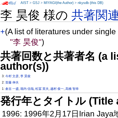
AIST
>
GSJ
>
MIYAGI(the Author)
>
nkysdb (this DB)
李 昊俊 様の
共著関
+
(A list of literatures under single
"李 昊俊"
)
共著回数と共著者名 (a list o
author(s))
3:
今村 文彦
,
李 昊俊
2:
首藤 伸夫
1:
倉吉 一盛
,
堀内 信哉
,
松冨 英夫
,
越村 俊一
,
高橋 智幸
発行年とタイトル (Title and 
1996: 1996年2月17日Irian