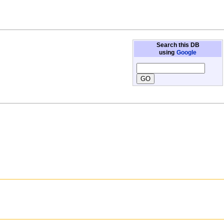
Search this DB
using
Google