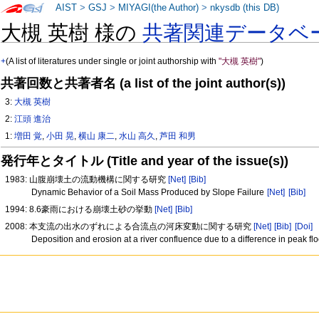
AIST
>
GSJ
>
MIYAGI(the Author)
>
nkysdb (this DB)
大槻 英樹 様の
共著関連データベ
+
(A list of literatures under single or joint authorship with
"大槻 英樹"
)
共著回数と共著者名 (a list of the joint author(s))
3:
大槻 英樹
2:
江頭 進治
1:
増田 覚
,
小田 晃
,
横山 康二
,
水山 高久
,
芦田 和男
発行年とタイトル (Title and year of the issue(s))
1983: 山腹崩壊土の流動機構に関する研究
[Net]
[Bib]
Dynamic Behavior of a Soil Mass Produced by Slope Failure
[Net]
[Bib]
1994: 8.6豪雨における崩壊土砂の挙動
[Net]
[Bib]
2008: 本支流の出水のずれによる合流点の河床変動に関する研究
[Net]
[Bib]
[Doi]
Deposition and erosion at a river confluence due to a difference in peak fl