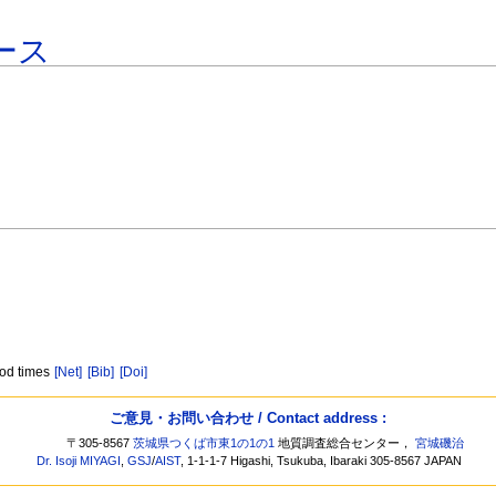
ース
ood times
[Net]
[Bib]
[Doi]
ご意見・お問い合わせ / Contact address :
〒305-8567
茨城県つくば市東1の1の1
地質調査総合センター，
宮城磯治
Dr. Isoji MIYAGI
,
GSJ
/
AIST
, 1-1-1-7 Higashi, Tsukuba, Ibaraki 305-8567 JAPAN