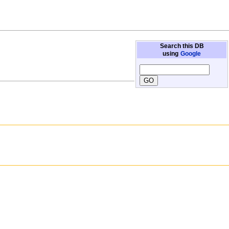
Search this DB
using
Google