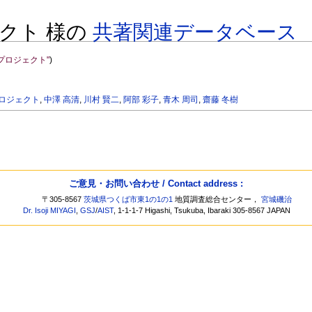
クト 様の
共著関連データベース
プロジェクト"
)
ロジェクト
,
中澤 高清
,
川村 賢二
,
阿部 彩子
,
青木 周司
,
齋藤 冬樹
ご意見・お問い合わせ / Contact address :
〒305-8567
茨城県つくば市東1の1の1
地質調査総合センター，
宮城磯治
Dr. Isoji MIYAGI
,
GSJ
/
AIST
, 1-1-1-7 Higashi, Tsukuba, Ibaraki 305-8567 JAPAN