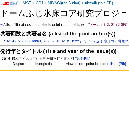
AIST
>
GSJ
>
MIYAGI(the Author)
>
nkysdb (this DB)
ドームふじ氷床コア研究プロジェ
+
(A list of literatures under single or joint authorship with
"ドームふじ氷床コア研究
共著回数と共著者名 (a list of the joint author(s))
1:
BAGGENSTOS Daniel
,
SEVERINGHAUS Jeffrey P.
,
ドームふじ氷床コア研究プ
発行年とタイトル (Title and year of the issue(s))
2014: 極域アイスコアから見た退氷期と間氷期
[Net]
[Bib]
Deglacial and interglacial periods viewed from polar ice cores
[Net]
[Bib]