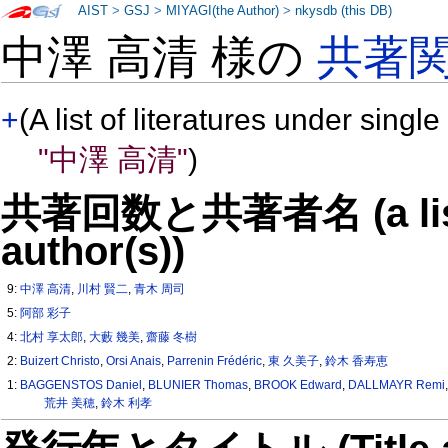
AIST
>
GSJ
>
MIYAGI(the Author)
>
nkysdb (this DB)
中澤 高清 様の
共著
+
(A list of literatures under single
"中澤 高清"
)
共著回数と共著者名 (a list o
author(s))
9:
中澤 高清
,
川村 賢二
,
青木 周司
5:
阿部 彩子
4:
北村 享太郎
,
大藪 幾美
,
齋藤 冬樹
2:
Buizert Christo
,
Orsi Anais
,
Parrenin Frédéric
,
東 久美子
,
鈴木 香寿恵
1:
BAGGENSTOS Daniel
,
BLUNIER Thomas
,
BROOK Edward
,
DALLMAYR Remi
荒井 美穂
,
鈴木 利孝