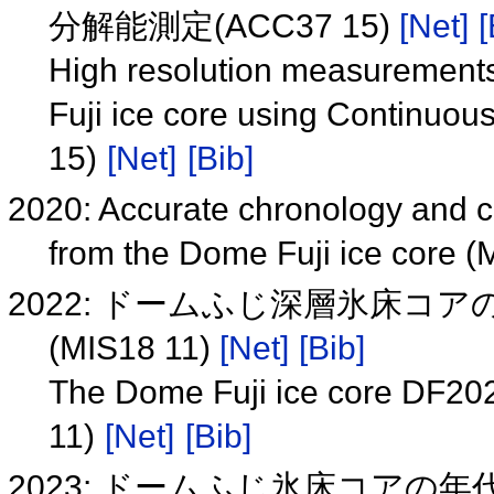
分解能測定(ACC37 15)
[Net]
[
High resolution measurements
Fuji ice core using Continuo
15)
[Net]
[Bib]
2020: Accurate chronology and c
from the Dome Fuji ice core 
2022: ドームふじ深層氷床コアの
(MIS18 11)
[Net]
[Bib]
The Dome Fuji ice core DF202
11)
[Net]
[Bib]
2023: ドームふじ氷床コアの年代構