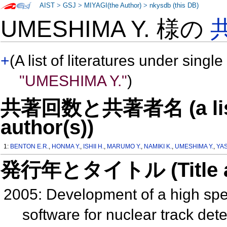
AIST
>
GSJ
>
MIYAGI(the Author)
>
nkysdb (this DB)
UMESHIMA Y. 様の
+
(A list of literatures under single
"UMESHIMA Y."
)
共著回数と共著者名 (a list o
author(s))
1:
BENTON E.R.
,
HONMA Y.
,
ISHII H.
,
MARUMO Y.
,
NAMIKI K.
,
UMESHIMA Y.
,
YA
発行年とタイトル (Title and 
2005: Development of a high sp
software for nuclear track det