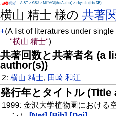
AIST
>
GSJ
>
MIYAGI(the Author)
>
nkysdb (this DB)
横山 精士 様の
共著
+
(A list of literatures under single
"横山 精士"
)
共著回数と共著者名 (a list o
author(s))
2:
横山 精士
,
田崎 和江
発行年とタイトル (Title and 
1999: 金沢大学植物園におけ
ン）
[Net]
[Bib]
[Doi]