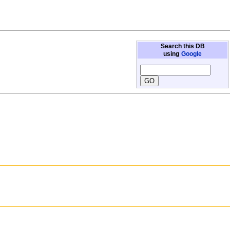
Search this DB
using
Google