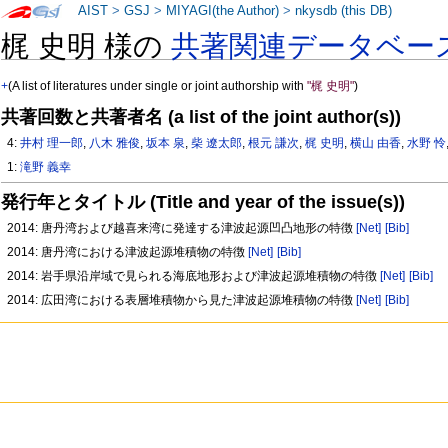
AIST
>
GSJ
>
MIYAGI(the Author)
>
nkysdb (this DB)
梶 史明 様の
共著関連データベー
+
(A list of literatures under single or joint authorship with
"梶 史明"
)
共著回数と共著者名 (a list of the joint author(s))
4:
井村 理一郎
,
八木 雅俊
,
坂本 泉
,
柴 遼太郎
,
根元 謙次
,
梶 史明
,
横山 由香
,
水野 怜
1:
滝野 義幸
発行年とタイトル (Title and year of the issue(s))
2014: 唐丹湾および越喜来湾に発達する津波起源凹凸地形の特徴
[Net]
[Bib]
2014: 唐丹湾における津波起源堆積物の特徴
[Net]
[Bib]
2014: 岩手県沿岸域で見られる海底地形および津波起源堆積物の特徴
[Net]
[Bib]
2014: 広田湾における表層堆積物から見た津波起源堆積物の特徴
[Net]
[Bib]