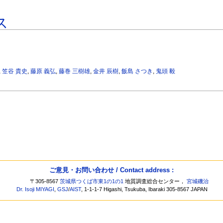
ス
,
笠谷 貴史
,
藤原 義弘
,
藤巻 三樹雄
,
金井 辰樹
,
飯島 さつき
,
鬼頭 毅
ご意見・お問い合わせ / Contact address :
〒305-8567
茨城県つくば市東1の1の1
地質調査総合センター，
宮城磯治
Dr. Isoji MIYAGI
,
GSJ
/
AIST
, 1-1-1-7 Higashi, Tsukuba, Ibaraki 305-8567 JAPAN