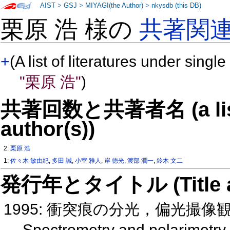
AIST
>
GSJ
>
MIYAGI(the Author)
>
nkysdb (this DB)
栗原 浩 様の
共著関
+
(A list of literatures under single
"栗原 浩"
)
共著回数と共著者名 (a list o
author(s))
2:
栗原 浩
1:
佐々木 敏由紀
,
多田 誠
,
小室 雅人
,
岸 徳光
,
渡部 潤一
,
鈴木 文二
発行年とタイトル (Title and 
1995: 衝突痕の分光，偏光撮像
Spectrometry and polarimetry 