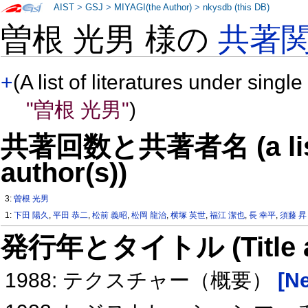
AIST
>
GSJ
>
MIYAGI(the Author)
>
nkysdb (this DB)
曽根 光男 様の
共著
+
(A list of literatures under single
"曽根 光男"
)
共著回数と共著者名 (a list o
author(s))
3:
曽根 光男
1:
下田 陽久
,
平田 恭二
,
松前 義昭
,
松岡 龍治
,
横塚 英世
,
福江 潔也
,
長 幸平
,
須藤 昇
発行年とタイトル (Title and 
1988: テクスチャー（概要）
[Ne