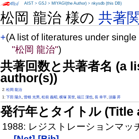
AIST
>
GSJ
>
MIYAGI(the Author)
>
nkysdb (this DB)
松岡 龍治 様の
共著
+
(A list of literatures under single
"松岡 龍治"
)
共著回数と共著者名 (a list o
author(s))
2:
松岡 龍治
1:
下田 陽久
,
曽根 光男
,
松前 義昭
,
横塚 英世
,
福江 潔也
,
長 幸平
,
須藤 昇
発行年とタイトル (Title and 
1988: レジストレーションマ
[Net]
[Bib]