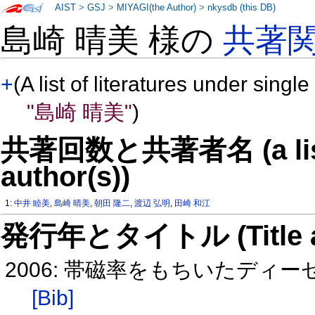
AIST
>
GSJ
>
MIYAGI(the Author)
>
nkysdb (this DB)
島崎 晴美 様の
共著
+
(A list of literatures under single
"島崎 晴美"
)
共著回数と共著者名 (a list o
author(s))
1:
中井 睦美
,
島崎 晴美
,
朝田 隆二
,
渡辺 弘明
,
田崎 和江
発行年とタイトル (Title and 
2006: 帯磁率をもちいたデ
[Bib]