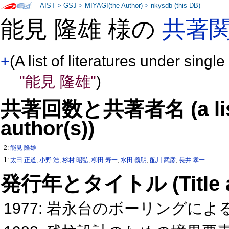
AIST
>
GSJ
>
MIYAGI(the Author)
>
nkysdb (this DB)
能見 隆雄 様の
共著
+
(A list of literatures under single
"能見 隆雄"
)
共著回数と共著者名 (a list o
author(s))
2:
能見 隆雄
1:
太田 正道
,
小野 浩
,
杉村 昭弘
,
柳田 寿一
,
水田 義明
,
配川 武彦
,
長井 孝一
発行年とタイトル (Title and 
1977: 岩永台のボーリングに