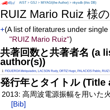
AIST
>
GSJ
>
MIYAGI(the Author)
>
nkysdb (this DB)
RUIZ Mario Ruiz 様
+
(A list of literatures under single
"RUIZ Mario Ruiz"
)
共著回数と共著者名 (a list o
author(s))
1:
FIGUEROA Melquiades
,
LACSON Rudy
,
ORTIZ Hugo
,
PALACIOS Pablo
,
RUIZ 
発行年とタイトル (Title and 
2013: 高周波電源振幅を用いた火
[Bib]