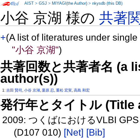
AIST
>
GSJ
>
MIYAGI(the Author)
>
nkysdb (this DB)
小谷 京湖 様の
共著
+
(A list of literatures under single
"小谷 京湖"
)
共著回数と共著者名 (a list o
author(s))
1:
吉田 賢司
,
小谷 京湖
,
栗原 忍
,
重松 宏実
,
高島 和宏
発行年とタイトル (Title and 
2009: つくばにおけるVLBI G
(D107 010)
[Net]
[Bib]