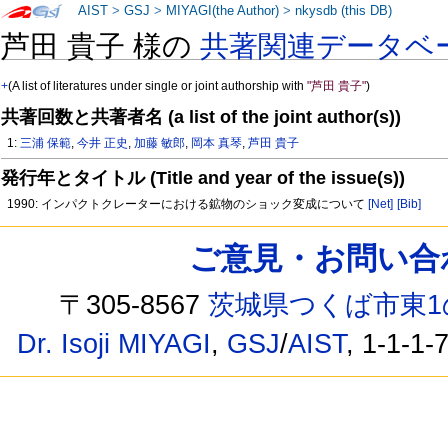
AIST
>
GSJ
>
MIYAGI(the Author)
>
nkysdb (this DB)
芦田 貴子 様の
共著関連データベ
+
(A list of literatures under single or joint authorship with
"芦田 貴子"
)
共著回数と共著者名 (a list of the joint author(s))
1:
三浦 保範
,
今井 正史
,
加藤 敏郎
,
岡本 真琴
,
芦田 貴子
発行年とタイトル (Title and year of the issue(s))
1990: インパクトクレーターにおける鉱物のショック変成について
[Net]
[Bib]
ご意見・お問い合わせ /
〒305-8567
茨城県つくば市東1
Dr. Isoji MIYAGI
,
GSJ
/
AIST
, 1-1-1-