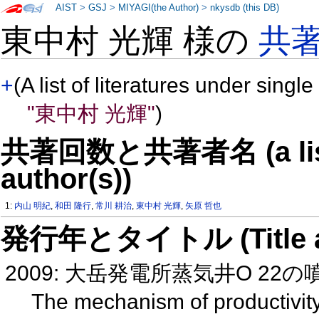
AIST
>
GSJ
>
MIYAGI(the Author)
>
nkysdb (this DB)
東中村 光輝 様の
共
+
(A list of literatures under single
"東中村 光輝"
)
共著回数と共著者名 (a list o
author(s))
1:
内山 明紀
,
和田 隆行
,
常川 耕治
,
東中村 光輝
,
矢原 哲也
発行年とタイトル (Title and 
2009: 大岳発電所蒸気井O 2
The mechanism of productivity