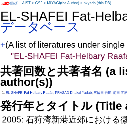
AIST
>
GSJ
>
MIYAGI(the Author)
>
nkysdb (this DB)
EL-SHAFEI Fat-Helb
データベース
+
(A list of literatures under single
"EL-SHAFEI Fat-Helbary Raaf
共著回数と共著者名 (a list o
author(s))
1:
EL-SHAFEI Fat-Helbary Raafat
,
PRASAD Dhakal Yadab
,
三輪田 吾郎
,
前田 宜
発行年とタイトル (Title and 
2005: 石狩湾新港近郊における微