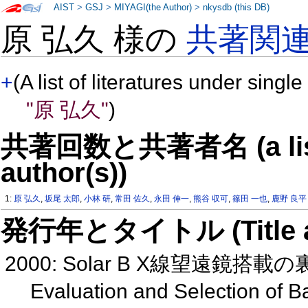
AIST
>
GSJ
>
MIYAGI(the Author)
>
nkysdb (this DB)
原 弘久 様の
共著関
+
(A list of literatures under single
"原 弘久"
)
共著回数と共著者名 (a list o
author(s))
1:
原 弘久
,
坂尾 太郎
,
小林 研
,
常田 佐久
,
永田 伸一
,
熊谷 収可
,
篠田 一也
,
鹿野 良平
発行年とタイトル (Title and 
2000: Solar B X線望遠鏡
Evaluation and Selection of B