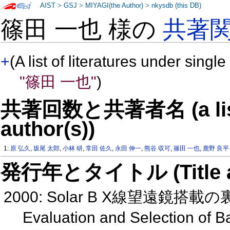
AIST
>
GSJ
>
MIYAGI(the Author)
>
nkysdb (this DB)
篠田 一也 様の
共著
+
(A list of literatures under single
"篠田 一也"
)
共著回数と共著者名 (a list o
author(s))
1:
原 弘久
,
坂尾 太郎
,
小林 研
,
常田 佐久
,
永田 伸一
,
熊谷 収可
,
篠田 一也
,
鹿野 良平
発行年とタイトル (Title and 
2000: Solar B X線望遠鏡
Evaluation and Selection of B