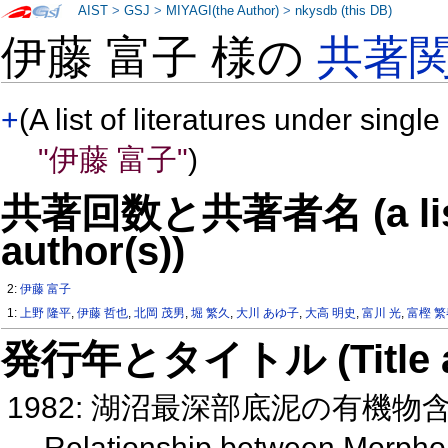
AIST
>
GSJ
>
MIYAGI(the Author)
>
nkysdb (this DB)
伊藤 富子 様の
共著
+
(A list of literatures under single
"伊藤 富子"
)
共著回数と共著者名 (a list o
author(s))
2:
伊藤 富子
1:
上野 隆平
,
伊藤 哲也
,
北岡 茂男
,
堀 繁久
,
大川 あゆ子
,
大高 明史
,
富川 光
,
富樫 
発行年とタイトル (Title and 
1982: 湖沼最深部底泥の有機
Relationship between Morphom