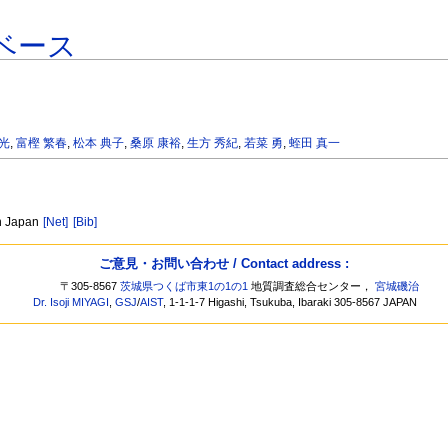
ベース
 光
,
富樫 繁春
,
松本 典子
,
桑原 康裕
,
生方 秀紀
,
若菜 勇
,
蛭田 真一
rn Japan
[Net]
[Bib]
ご意見・お問い合わせ / Contact address :
〒305-8567
茨城県つくば市東1の1の1
地質調査総合センター，
宮城磯治
Dr. Isoji MIYAGI
,
GSJ
/
AIST
, 1-1-1-7 Higashi, Tsukuba, Ibaraki 305-8567 JAPAN