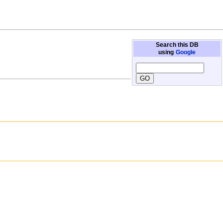
Search this DB
using
Google