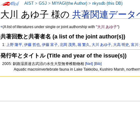
AIST
>
GSJ
>
MIYAGI(the Author)
>
nkysdb (this DB)
大川 あゆ子 様の
共著関連データ
+
(A list of literatures under single or joint authorship with
"大川 あゆ子"
)
共著回数と共著者名 (a list of the joint author(s))
1:
上野 隆平
,
伊藤 哲也
,
伊藤 富子
,
北岡 茂男
,
堀 繁久
,
大川 あゆ子
,
大高 明史
,
富川
発行年とタイトル (Title and year of the issue(s))
2005: 釧路湿原達古武沼の水生大型無脊椎動物相
[Net]
[Bib]
Aquatic macroinvertebrate fauna in Lake Takkobu, Kushiro Marsh, northe