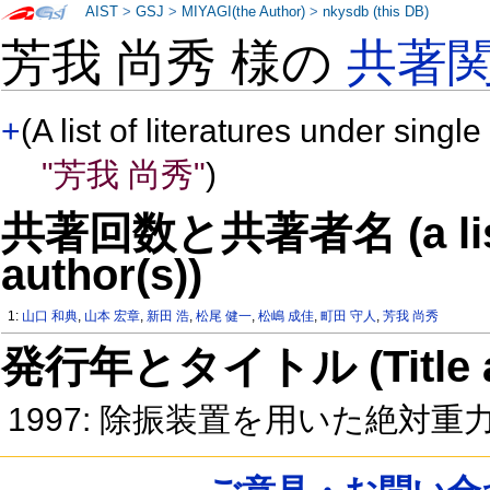
AIST
>
GSJ
>
MIYAGI(the Author)
>
nkysdb (this DB)
芳我 尚秀 様の
共著
+
(A list of literatures under single
"芳我 尚秀"
)
共著回数と共著者名 (a list o
author(s))
1:
山口 和典
,
山本 宏章
,
新田 浩
,
松尾 健一
,
松嶋 成佳
,
町田 守人
,
芳我 尚秀
発行年とタイトル (Title and 
1997: 除振装置を用いた絶対重