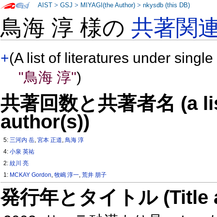
AIST
>
GSJ
>
MIYAGI(the Author)
>
nkysdb (this DB)
鳥海 淳 様の
共著関
+
(A list of literatures under single
"鳥海 淳"
)
共著回数と共著者名 (a list o
author(s))
5:
三河内 岳
,
宮本 正道
,
鳥海 淳
4:
小泉 英祐
2:
紋川 亮
1:
MCKAY Gordon
,
牧嶋 淳一
,
荒井 朋子
発行年とタイトル (Title and 