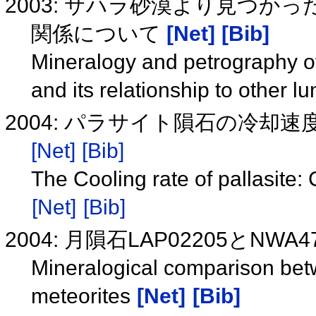
2003: サハラ砂漠より見つ
関係について
[Net]
[Bib]
Mineralogy and petrography of
and its relationship to other l
2004: パラサイト隕石の冷却速度
[Net]
[Bib]
The Cooling rate of pallasite
[Net]
[Bib]
2004: 月隕石LAP02205とN
Mineralogical comparison b
meteorites
[Net]
[Bib]