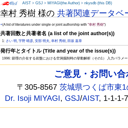
AIST
>
GSJ
>
MIYAGI(the Author)
>
nkysdb (this DB)
幸村 秀樹 様の
共著関連データベ
+
(A list of literatures under single or joint authorship with
"幸村 秀樹"
)
共著回数と共著者名 (a list of the joint author(s))
1:
さい 明
,
宇野 晴彦
,
安部 明夫
,
幸村 秀樹
,
田坂 嘉章
発行年とタイトル (Title and year of the issue(s))
1996: 節理の介在する岩盤における空洞掘削時の挙動解析（その1） 入力パラメ
ご意見・お問い合わせ /
〒305-8567
茨城県つくば市東1
Dr. Isoji MIYAGI
,
GSJ
/
AIST
, 1-1-1-