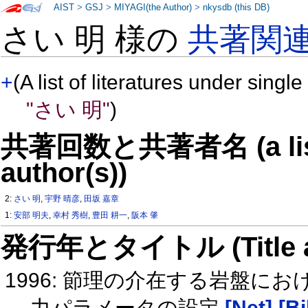
AIST
>
GSJ
>
MIYAGI(the Author)
>
nkysdb (this DB)
さい 明 様の
共著関
+
(A list of literatures under single
"さい 明"
)
共著回数と共著者名 (a list o
author(s))
2:
さい 明
,
宇野 晴彦
,
田坂 嘉章
1:
安部 明夫
,
幸村 秀樹
,
豊田 耕一
,
阪本 肇
発行年とタイトル (Title and 
1996: 節理の介在する岩盤に
力パラメータの設定
[Net]
[Bi