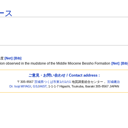
ース
濃度
[Net]
[Bib]
ration observed in the mudstone of the Middle Miocene Bessho Formation
[Net]
[Bib
ご意見・お問い合わせ / Contact address :
〒305-8567
茨城県つくば市東1の1の1
地質調査総合センター，
宮城磯治
Dr. Isoji MIYAGI
,
GSJ
/
AIST
, 1-1-1-7 Higashi, Tsukuba, Ibaraki 305-8567 JAPAN