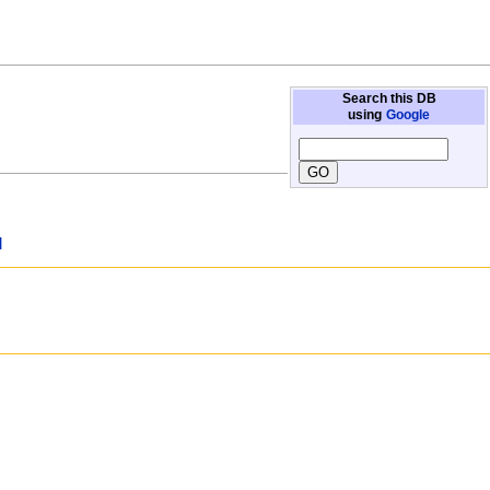
Search this DB
using
Google
]