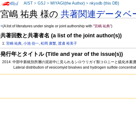
AIST
>
GSJ
>
MIYAGI(the Author)
>
nkysdb (this DB)
宮嶋 祐典 様の
共著関連データベ
+
(A list of literatures under single or joint authorship with
"宮嶋 祐典"
)
共著回数と共著者名 (a list of the joint author(s))
1:
宮嶋 祐典
,
小池 伯一
,
松岡 廣繁
,
渡邊 裕美子
発行年とタイトル (Title and year of the issue(s))
2014: 中部中新統別所層の泥岩中に見られるシロウリガイ類コロニーと硫化水素
Lateral distribution of vesicomyid bivalves and hydrogen sulfide concent