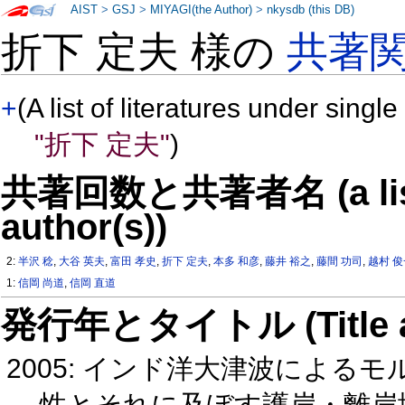
AIST
>
GSJ
>
MIYAGI(the Author)
>
nkysdb (this DB)
折下 定夫 様の
共著
+
(A list of literatures under single
"折下 定夫"
)
共著回数と共著者名 (a list o
author(s))
2:
半沢 稔
,
大谷 英夫
,
富田 孝史
,
折下 定夫
,
本多 和彦
,
藤井 裕之
,
藤間 功司
,
越村 
1:
信岡 尚道
,
信岡 直道
発行年とタイトル (Title and 
2005: インド洋大津波によ
性とそれに及ぼす護岸・離岸