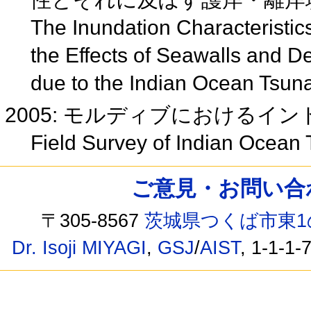
The Inundation Characteristics
the Effects of Seawalls and D
due to the Indian Ocean Tsu
2005: モルディブにおけるイ
Field Survey of Indian Ocean
ご意見・お問い合わせ /
〒305-8567
茨城県つくば市東1
Dr. Isoji MIYAGI
,
GSJ
/
AIST
, 1-1-1-