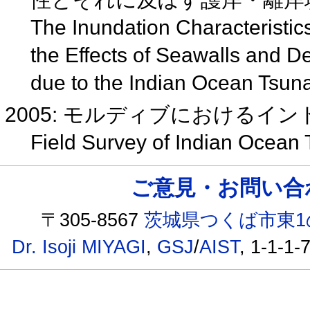
The Inundation Characteristics
the Effects of Seawalls and D
due to the Indian Ocean Tsu
2005: モルディブにおけるイ
Field Survey of Indian Ocean
ご意見・お問い合わせ /
〒305-8567
茨城県つくば市東1
Dr. Isoji MIYAGI
,
GSJ
/
AIST
, 1-1-1-