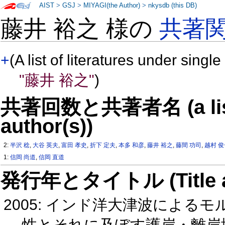
AIST
>
GSJ
>
MIYAGI(the Author)
>
nkysdb (this DB)
藤井 裕之 様の
共著
+
(A list of literatures under single
"藤井 裕之"
)
共著回数と共著者名 (a list o
author(s))
2:
半沢 稔
,
大谷 英夫
,
富田 孝史
,
折下 定夫
,
本多 和彦
,
藤井 裕之
,
藤間 功司
,
越村 
1:
信岡 尚道
,
信岡 直道
発行年とタイトル (Title and 
2005: インド洋大津波によ
性とそれに及ぼす護岸・離岸