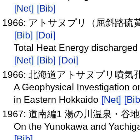
[Net]
[Bib]
1966: アトサヌプリ（屈斜
[Bib]
[Doi]
Total Heat Energy discharged 
[Net]
[Bib]
[Doi]
1966: 北海道アトサヌプリ噴
A Geophysical Investigation 
in Eastern Hokkaido
[Net]
[Bib
1967: 道南編1 湯の川温泉・
On the Yunokawa and Yachiga
[Bib]