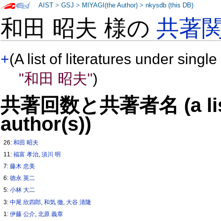
AIST
>
GSJ
>
MIYAGI(the Author)
>
nkysdb (this DB)
和田 昭夫 様の
共著
+
(A list of literatures under single
"和田 昭夫"
)
共著回数と共著者名 (a list o
author(s))
26:
和田 昭夫
11:
福富 孝治
,
須川 明
7:
藤木 忠美
6:
徳永 英二
5:
小林 大二
3:
中尾 欣四郎
,
和気 徹
,
大谷 清隆
1:
伊藤 公介
,
北原 義章