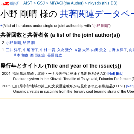
AIST
>
GSJ
>
MIYAGI(the Author)
>
nkysdb (this DB)
小野 剛晴 様の
共著関連データベ
+
(A list of literatures under single or joint authorship with
"小野 剛晴"
)
共著回数と共著者名 (a list of the joint author(s))
2:
小野 剛晴
,
鮎沢 潤
1:
三井 洋平
,
中尾 智子
,
中村 一貴
,
久次 賢介
,
今福 太郎
,
内田 貴之
,
古野 奈津子
,
向
草本 和慶
,
西 亜紀奈
,
長通 隆次
発行年とタイトル (Title and year of the issue(s))
2004: 福岡県津屋崎，北崎トーナル岩中に発達する断裂系(その2)
[Net]
[Bib]
Fracture system in the Kitazaki Tonalite at Tsuyazaki, Fukuoka Prefecture (
2005: 山口県宇部地域の第三紀夾炭層産琥珀から見出された有機結晶(O 151)
[Net]
Organic crystals in succinite from the Tertiary coal bearing strata of the U