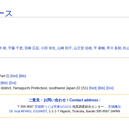
ース
井 樹
,
宇藤 千恵
,
宮崎 広征
,
小田 弥生
,
山崎 則子
,
山王堂 信雄
,
平 泰輔
,
早川 直樹
,
杦山
Part 2)
[Net]
[Bib]
[Bib]
[Doi]
be district, Yamaguchi Prefecture, southwest Japan (O 151)
[Net]
[Bib]
[Doi]
ご意見・お問い合わせ / Contact address :
〒305-8567
茨城県つくば市東1の1の1
地質調査総合センター，
宮城磯治
Dr. Isoji MIYAGI
,
GSJ
/
AIST
, 1-1-1-7 Higashi, Tsukuba, Ibaraki 305-8567 JAPAN