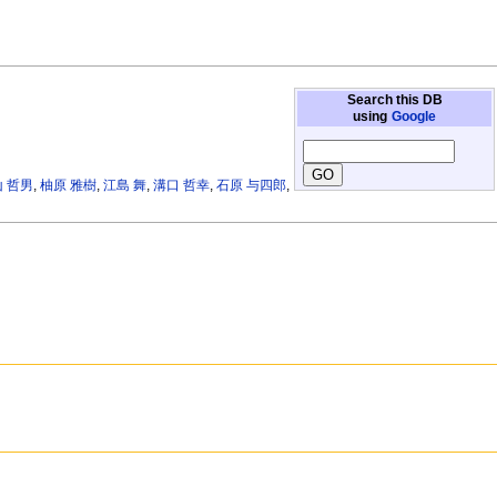
Search this DB
using
Google
 哲男
,
柚原 雅樹
,
江島 舞
,
溝口 哲幸
,
石原 与四郎
,