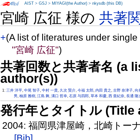
AIST
>
GSJ
>
MIYAGI(the Author)
>
nkysdb (this DB)
宮崎 広征 様の
共著
+
(A list of literatures under single
"宮崎 広征"
)
共著回数と共著者名 (a list o
author(s))
1:
三井 洋平
,
中尾 智子
,
中村 一貴
,
久次 賢介
,
今福 太郎
,
内田 貴之
,
古野 奈津子
,
向
男
,
柚原 雅樹
,
江島 舞
,
溝口 哲幸
,
石原 与四郎
,
草本 和慶
,
西 亜紀奈
,
長通 隆
発行年とタイトル (Title and 
2004: 福岡県津屋崎，北崎ト
[Bib]