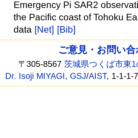
Emergency Pi SAR2 observation
the Pacific coast of Tohoku E
data
[Net]
[Bib]
ご意見・お問い合わせ /
〒305-8567
茨城県つくば市東1
Dr. Isoji MIYAGI
,
GSJ
/
AIST
, 1-1-1-