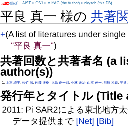
AIST
>
GSJ
>
MIYAGI(the Author)
>
nkysdb (this DB)
平良 真一 様の
共著
+
(A list of literatures under single
"平良 真一"
)
共著回数と共著者名 (a list o
author(s))
1:
上本 純平
,
佐竹 誠
,
佐藤 正樹
,
児島 正一郎
,
小林 達治
,
山本 伸一
,
川崎 和義
,
平良
発行年とタイトル (Title and 
2011: Pi SAR2による東
データ提供まで
[Net]
[Bib]