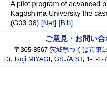
A pilot program of advanced p
Kagoshima University the case
(G03 06)
[Net]
[Bib]
ご意見・お問い合わせ /
〒305-8567
茨城県つくば市東1
Dr. Isoji MIYAGI
,
GSJ
/
AIST
, 1-1-1-