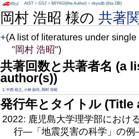
AIST
>
GSJ
>
MIYAGI(the Author)
>
nkysdb (this DB)
岡村 浩昭 様の
共著
+
(A list of literatures under single
"岡村 浩昭"
)
共著回数と共著者名 (a list o
author(s))
1:
中西 裕之
,
小林 励司
,
岡村 浩昭
発行年とタイトル (Title and 
2022: 鹿児島大学理学部にお
行―「地震災害の科学」の例―(G